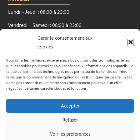
Lundi – Jeudi : 08:00 à 23:00
Vendredi – Samedi : 08:00 à 23:00
Gérer le consentement aux
Dimanche : Fermé
cookies
Pour offrir les meilleures expériences, nous utilisons des technologies telles
que les cookies pour stocker et/ou accéder aux informations des appareils. Le
fait de consentir à ces technologies nous permettra de traiter des données
INFORMATIONS
telles que le comportement de navigation ou les ID uniques sur ce site. Le fait
de ne pas consentir ou de retirer son consentement peut avoir un effet
53 Av. de la République, 44600 Saint-Nazaire
négatif sur certaines caractéristiques et fonctions.
02 28 54 95 62
Accepter
Refuser
Mentions Légales
© by orocom.fr
Voir les préférences