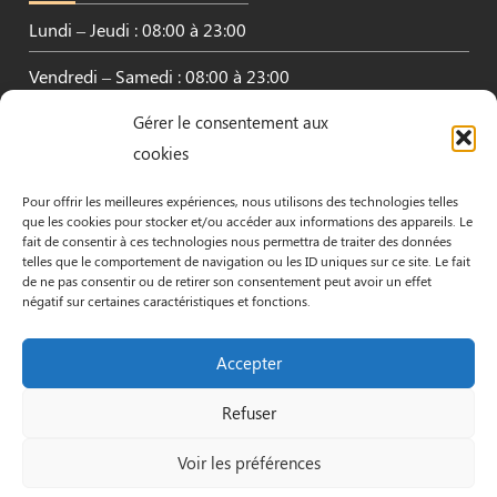
Lundi – Jeudi : 08:00 à 23:00
Vendredi – Samedi : 08:00 à 23:00
Gérer le consentement aux
Dimanche : Fermé
cookies
Pour offrir les meilleures expériences, nous utilisons des technologies telles
que les cookies pour stocker et/ou accéder aux informations des appareils. Le
fait de consentir à ces technologies nous permettra de traiter des données
INFORMATIONS
telles que le comportement de navigation ou les ID uniques sur ce site. Le fait
de ne pas consentir ou de retirer son consentement peut avoir un effet
53 Av. de la République, 44600 Saint-Nazaire
négatif sur certaines caractéristiques et fonctions.
02 28 54 95 62
Accepter
Refuser
Mentions Légales
© by orocom.fr
Voir les préférences